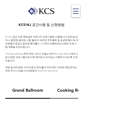
KCS NJ 공간사용 및 신청방법
KCS NJ 공간 사용 후원금은 커뮤니티 프로그램에 사용됩니다.
교육 및 세
미나, 동창회, 음악회, 시험, 돌잔치, 피로연, 주주총회 및 송년회 행사 등 여
러분들의 뜻깊고 중요한 행사를 KCS NJ에서 진행하세요.
이벤트 프로그
램 계확을 도와드립니다.
One day painting, 한국 민화 그리기, 마술쇼 배우기, K-pop dance 배우기
등 다양한 프로그램으로 더욱 재미있고 의미있는 이벤트가 되도록 도와
드립니다.
세팅 및 배치관련: 사각/라운드 테이블과 의자 배치. 자세한 세팅 문의는
연락 주시기 바랍니다.
​대관문의:
(201) 541-1200
ext.111
Grand Ballroom
Cooking Room