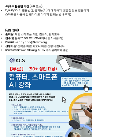
4부) AI 활용법 과정 (4주 코스)
12/9-12/30: AI 활용법 (인공지능(AI)과 대화하기, 궁금한 정보 질문하기,
스마트폰 사용해 말 한마디로 이미지 만드는 법 배우기)
(신청 안내)
준비물:
개인 스마트폰, 개인 컴퓨터, 필기도구
접수 및 문의:
T.
201-212-1054
(제니 안 & 샤론 리)
Email:
Jenny.ahn@kcsny.org
신청마감:
선착순 마감 되오니 빠른 신청 바랍니다
Instructor:
Woo Chung, SUNY 수리물리학과 졸업